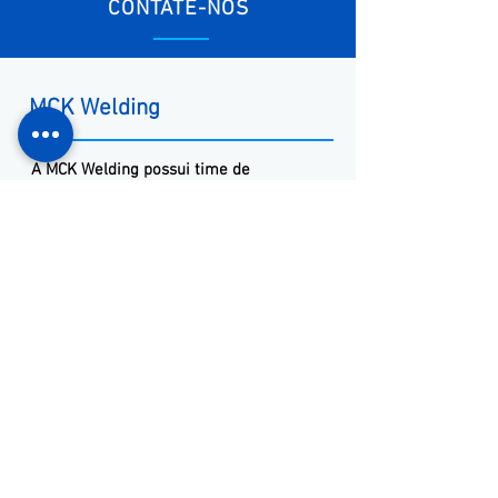
CONTATE-NOS
MCK Welding
A
MCK
Welding
possui time de
engenharia de Soldagem que suporta os
projetos, desde a fase de design até o
arranque de produção na planta do
cliente.
Com metodologia diferenciada e escopo
minucioso de projetos, garantimos
soluções inteligentes dentro do melhor
custo-benefício para sua empresa.