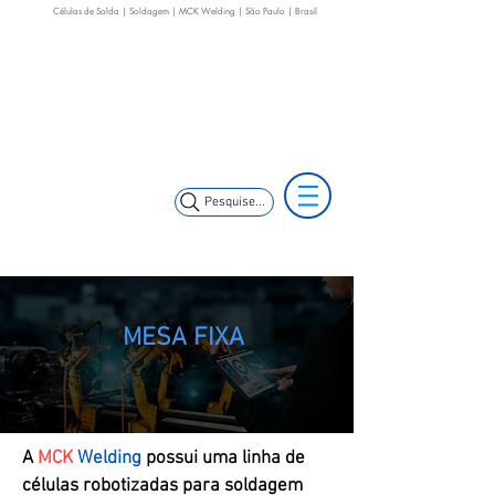
Células de Solda | Soldagem | MCK Welding | São Paulo | Brasil
(11) 3653-0240
(11) 99352-5353
(11) 97499-7694
vendas@mckautomacao.com.br
Pesquise...
MESA FIXA
A
MCK
Welding
possui uma linha de
células robotizadas para soldagem