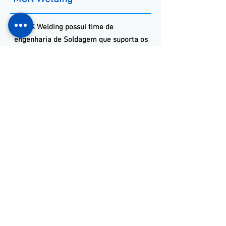
A
MCK
Welding
possui time de
engenharia de Soldagem que suporta os
projetos, desde a fase de design até o
arranque de produção na planta do
cliente.
Com metodologia diferenciada e escopo
minucioso de projetos, garantimos
soluções inteligentes dentro do melhor
custo-benefício para sua empresa.
Nossos Contatos
(11) 3653-0240
(11) 99352-5353