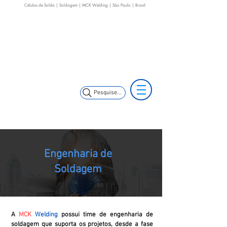
Células de Solda | Soldagem | MCK Welding | São Paulo | Brasil
(11) 3653-0240
(11) 99352-5353
(11) 97499-7694
vendas@mckautomacao.com.br
Pesquise...
Engenharia de
Soldagem
A
MCK
Welding
possui time de engenharia de
soldagem que suporta os projetos, desde a fase