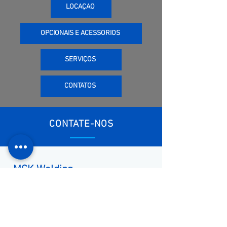
LOCAÇÃO
OPCIONAIS E ACESSÓRIOS
SERVIÇOS
CONTATOS
CONTATE-NOS
MCK Welding
A
MCK
Welding
possui time de
engenharia de Soldagem que suporta os
projetos, desde a fase de design até o