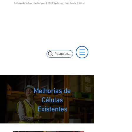
Células de Solda | Soldagem | MCK Welding | São Paulo | Brasil
(11) 3653-0240
(11) 99352-5353
(11) 97499-7694
vendas@mckautomacao.com.br
Pesquise...
Melhorias de
Células
Existentes