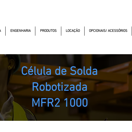
macao.com.br
(11) 99352-5353
(11) 97499-7694
Av. dos A
A
ENGENHARIA
PRODUTOS
LOCAÇÃO
OPCIONAIS/ ACESSÓRIOS
Célula de Solda
Robotizada
MFR2 1000