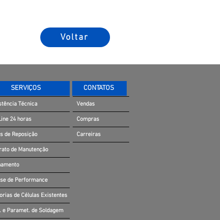
Voltar
SERVIÇOS
CONTATOS
stência Técnica
Vendas
Line 24 horas
Compras
s de Reposição
Carreiras
rato de Manutenção
namento
ise de Performance
orias de Células Existentes
. e Paramet. de Soldagem