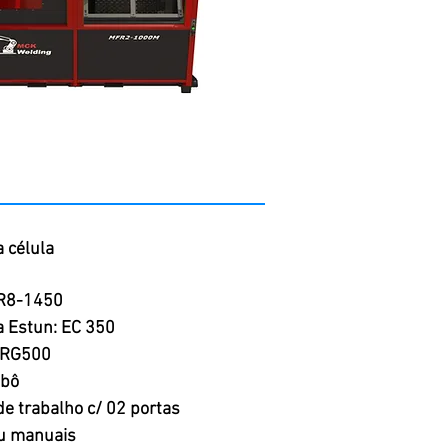
 célula
ER8-1450
a Estun: EC 350
ERG500
obô
e trabalho c/ 02 portas
u manuais