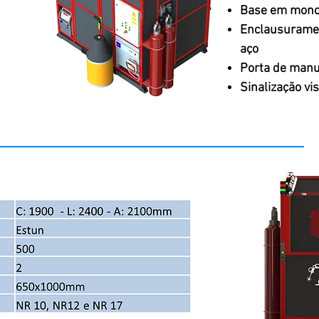
Base em mono
Enclausuramen
aço
Porta de man
Sinalização vi