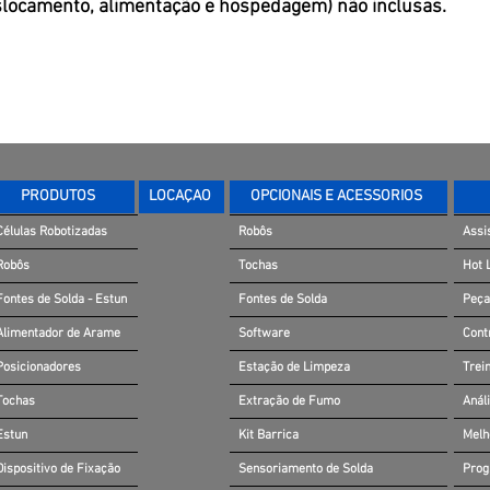
locamento, alimentação e hospedagem) não inclusas.
PRODUTOS
LOCAÇÃO
OPCIONAIS E ACESSÓRIOS
Células Robotizadas
Robôs
Assi
Robôs
Tochas
Hot 
Fontes de Solda - Estun
Fontes de Solda
Peça
Alimentador de Arame
Software
Cont
Posicionadores
Estação de Limpeza
Trei
Tochas
Extração de Fumo
Anál
Estun
Kit Barrica
Melh
Dispositivo de Fixação
Sensoriamento de Solda
Prog