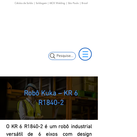
Células de Solda | Soldagem | MCK Welding | São Paulo | Brasil
(11) 3653-0240
(11) 99352-5353
(11) 97499-7694
vendas@mckautomacao.com.br
Pesquise...
Robô Kuka – KR 6
R1840-2
O KR 6 R1840-2 é um robô industrial
versátil de 6 eixos com design