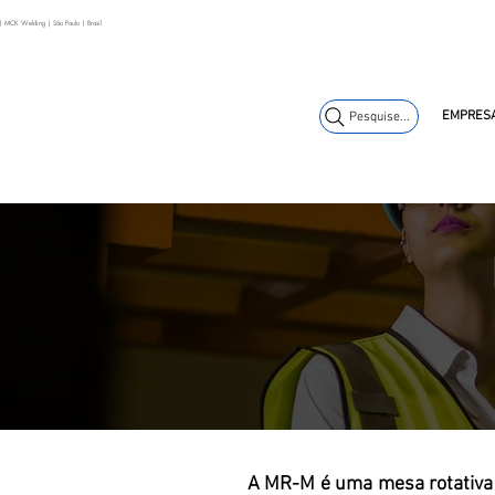
vendas@mckauto
(11) 3653-0240
 | MCK Welding | São Paulo | Brasil
EMPRES
Pesquise...
A MR-M é uma mesa rotativa 