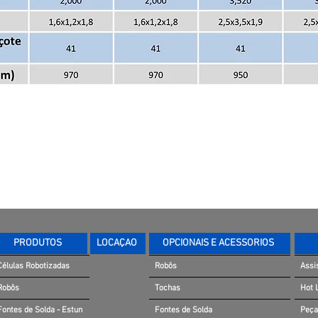
PRODUTOS
LOCAÇÃO
OPCIONAIS E ACESSÓRIOS
Células Robotizadas
Robôs
Assi
Robôs
Tochas
Hot 
Fontes de Solda - Estun
Fontes de Solda
Peça