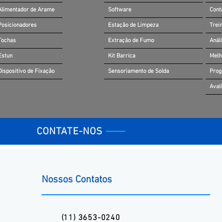
Alimentador de Arame
Software
Cont
Posicionadores
Estação de Limpeza
Trei
Tochas
Extração de Fumo
Anál
Estun
Kit Barrica
Melh
Dispositivo de Fixação
Sensoriamento de Solda
Prog
Aval
CONTATE-NOS
Nossos Contatos
(11) 3653-0240