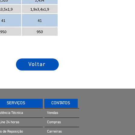
Voltar
SERVIÇOS
CONTATOS
stência Técnica
Vendas
Line 24 horas
Compras
s de Reposição
Carreiras