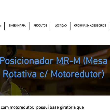
macao.com.br
(11) 99352-5353
(11) 97499-7694
Av. dos A
A
ENGENHARIA
PRODUTOS
LOCAÇÃO
OPCIONAIS/ ACESSÓRIOS
Posicionador MR-M (Mesa
Rotativa c/ Motoredutor)
com motoredutor, possui base giratória que