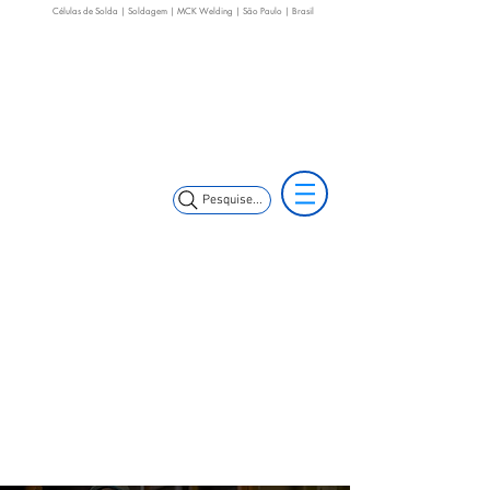
Células de Solda | Soldagem | MCK Welding | São Paulo | Brasil
(11) 3653-0240
(11) 99352-5353
(11) 97499-7694
vendas@mckautomacao.com.br
Pesquise...