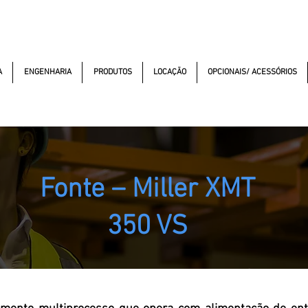
macao.com.br
(11) 99352-5353
(11) 97499-7694
Av. dos A
A
ENGENHARIA
PRODUTOS
LOCAÇÃO
OPCIONAIS/ ACESSÓRIOS
Fonte – Miller XMT
350 VS