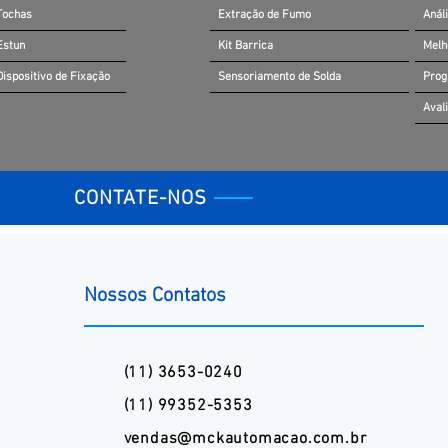
Tochas
Extração de Fumo
Anál
Estun
Kit Barrica
Melh
Dispositivo de Fixação
Sensoriamento de Solda
Prog
Aval
CONTATE-NOS
Nossos Contatos
(11) 3653-0240
(11) 99352-5353
vendas@mckautomacao.com.br