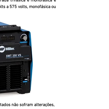
rada trifásica e monofásica e
olts a
575 volts, monofásica ou
tados não sofram alterações,