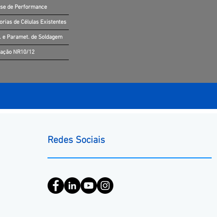
ise de Performance
orias de Células Existentes
. e Paramet. de Soldagem
iação NR10/12
Redes Sociais