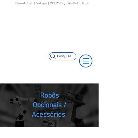
Células de Solda | Soldagem | MCK Welding | São Paulo | Brasil
+55 11 3653-0240
+55 11 97323-
(11) 97499-7694
1357
vendas@mckautomacao.com.br
Pesquise...
Robôs
Opcionais /
Acessórios