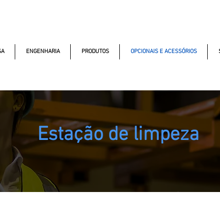
macao.com.br
+55 11 97323-
(11) 97499-7694
Av. dos A
1357
SA
ENGENHARIA
PRODUTOS
OPCIONAIS E ACESSÓRIOS
Estação de limpeza