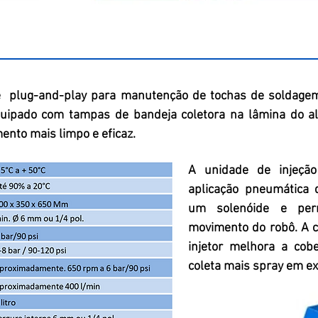
te plug-and-play para manutenção de tochas de soldagem
uipado com tampas de bandeja coletora na lâmina do al
ento mais limpo e eficaz.
A unidade de injeçã
aplicação pneumática 
um solenóide e perm
movimento do robô. A c
injetor melhora a cob
coleta mais spray em e